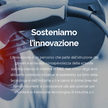
Sosteniamo
l’innovazione
L’innovazione è un percorso che parte dall’istruzione dei
giovani e arriva alla consapevolezza delle aziende
sull’importanza di investire in R&D. Nel corso degli anni
abbiamo sostenuto iniziative di awareness sui temi della
tecnologia e dell’Industria 4.0 e siamo in prima linea nel
fornire strumenti e conoscenze utili alle aziende per
affrontare la transizione tecnologica di Industria 4.0