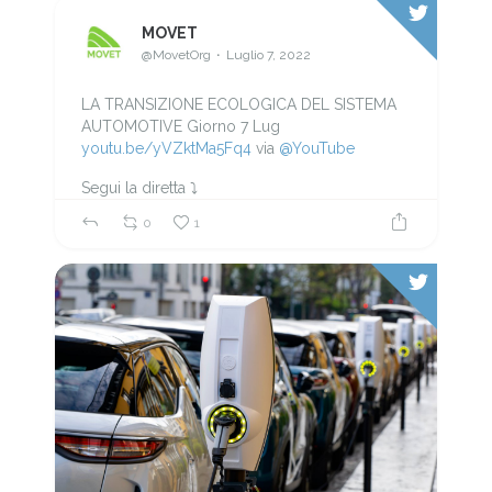
MOVET
@MovetOrg
Luglio 7, 2022
LA TRANSIZIONE ECOLOGICA DEL SISTEMA
AUTOMOTIVE Giorno 7 Lug
youtu.be/yVZktMa5Fq4
via
@YouTube
Segui la diretta ⤵️
0
1