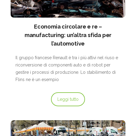
Economia circolare e re –
D
manufacturing: un’altra sfida per
P
l’automotive
m
m
i
Il gruppo francese Renault è tra i più attivi nel riuso e
riconversione di componenti auto e di robot per
gestire i processi di produzione. Lo stabilimento di
Flins ne è un esempio
Leggi tutto