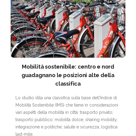
Mobilità sostenibile: centro e nord
I
guadagnano le posizioni alte della
l
t
classifica
p
l
Lo studio stila una classifica sulla base dell’Indice di
“
Mobilità Sostenibile (IMS) che tiene in considerazioni
c
vari aspetti della mobilità in città: trasporto privato;
trasporto pubblico; mobilità dolce; sharing mobility;
integrazione e politiche; salute e sicurezza; logistica
last-mile.