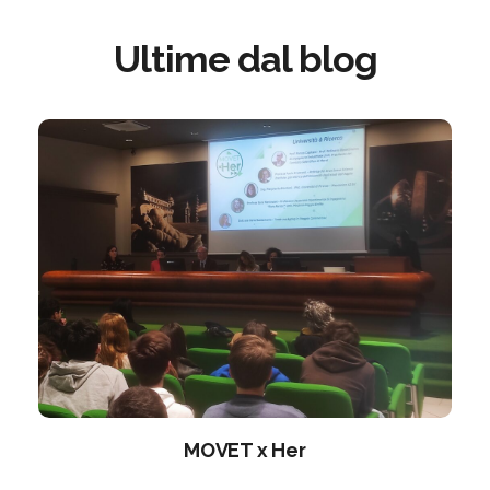
Ultime dal blog
MOVET x Her
L
i